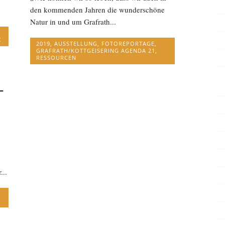
den kommenden Jahren die wunderschöne
Natur in und um Grafrath...
Z
2019
,
AUSSTELLUNG
,
FOTOREPORTAGE
,
GRAFRATH/KOTTGEISERING AGENDA 21
,
RESSOURCEN
–
...