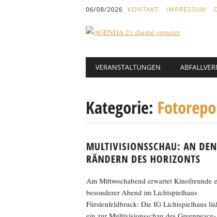
Inhalt
06/08/2026
KONTAKT
IMPRESSUM
springen
Hauptmenü
Abbrechen
VERANSTALTUNGEN
ABFALLVE
und
zum
Text
Kategorie:
Fotorepo
MULTIVISIONSSCHAU: AN DEN
RÄNDERN DES HORIZONTS
Am Mittwochabend erwartet Kinofreunde e
besonderer Abend im Lichtspielhaus
Fürstenfeldbruck: Die IG Lichtspielhaus läd
ein zur Multivisionsschau des Greenpeace-