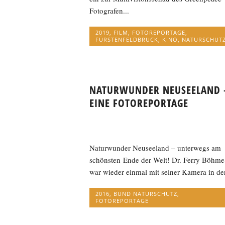
Fotografen...
2019
,
FILM
,
FOTOREPORTAGE
,
FÜRSTENFELDBRUCK
,
KINO
,
NATURSCHUT
NATURWUNDER NEUSEELAND 
EINE FOTOREPORTAGE
Naturwunder Neuseeland – unterwegs am
schönsten Ende der Welt! Dr. Ferry Böhme
war wieder einmal mit seiner Kamera in der
2016
,
BUND NATURSCHUTZ
,
FOTOREPORTAGE