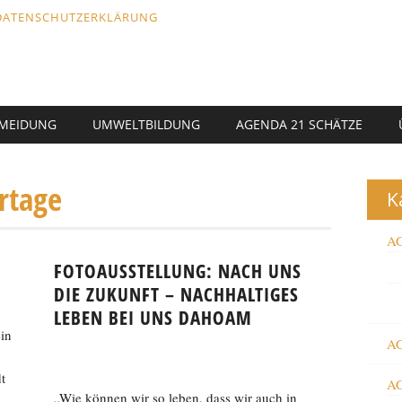
DATENSCHUTZERKLÄRUNG
RMEIDUNG
UMWELTBILDUNG
AGENDA 21 SCHÄTZE
rtage
K
AG
FOTOAUSSTELLUNG: NACH UNS
DIE ZUKUNFT – NACHHALTIGES
LEBEN BEI UNS DAHOAM
in
AG
t
AG
„Wie können wir so leben, dass wir auch in