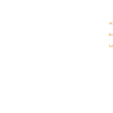
AG
Br
Ja