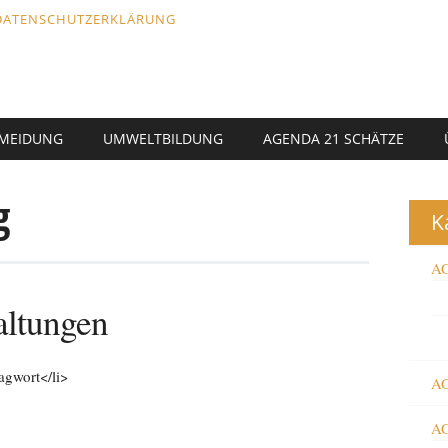
DATENSCHUTZERKLÄRUNG
RMEIDUNG
UMWELTBILDUNG
AGENDA 21 SCHÄTZE
g
K
AG
ltungen
agwort</li>
AG
AG