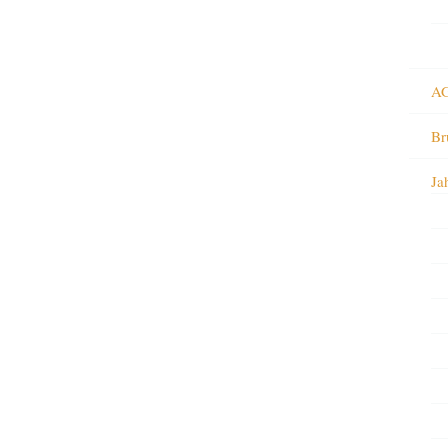
AG
Br
Ja