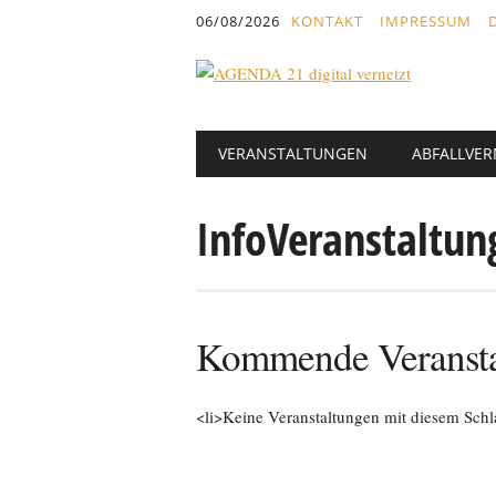
Inhalt
06/08/2026
KONTAKT
IMPRESSUM
springen
Hauptmenü
Abbrechen
VERANSTALTUNGEN
ABFALLVE
und
zum
InfoVeranstaltun
Text
Kommende Veransta
<li>Keine Veranstaltungen mit diesem Schl