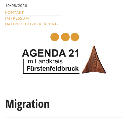
Inhalt
10/08/2026
springen
KONTAKT
IMPRESSUM
DATENSCHUTZERKLÄRUNG
mail
Hauptmenü
Abbrechen
und
Migration
zum
Text