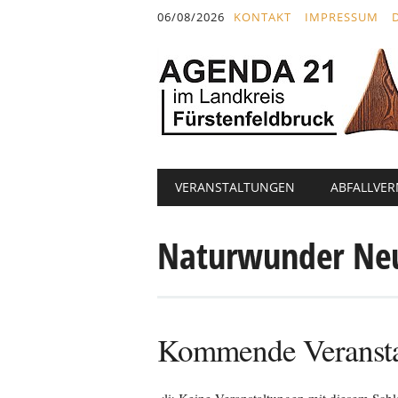
Inhalt
06/08/2026
KONTAKT
IMPRESSUM
springen
Hauptmenü
Abbrechen
VERANSTALTUNGEN
ABFALLVE
und
zum
Naturwunder Ne
Text
Kommende Veransta