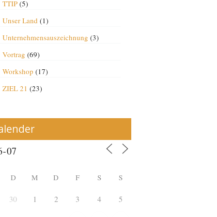
TTIP
(5)
Unser Land
(1)
Unternehmensauszeichnung
(3)
Vortrag
(69)
Workshop
(17)
ZIEL 21
(23)
alender
D
M
D
F
S
S
30
1
2
3
4
5