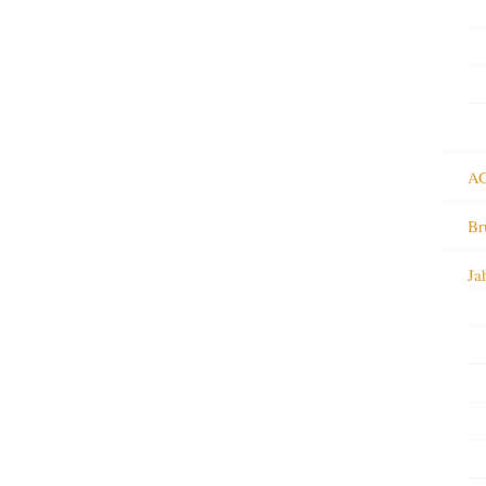
AG
Br
Ja