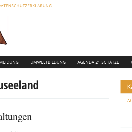
DATENSCHUTZERKLÄRUNG
RMEIDUNG
UMWELTBILDUNG
AGENDA 21 SCHÄTZE
useeland
K
AG
ltungen