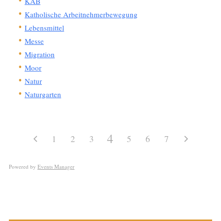
KAB
Katholische Arbeitnehmerbewegung
Lebensmittel
Messe
Migration
Moor
Natur
Naturgarten
4
1
2
3
5
6
7
Powered by
Events Manager