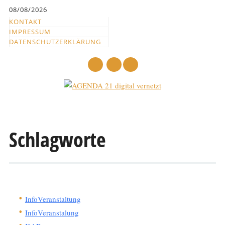
Inhalt
08/08/2026
springen
KONTAKT
IMPRESSUM
DATENSCHUTZERKLÄRUNG
mail
Hauptmenü
Abbrechen
und
Schlagworte
zum
Text
InfoVeranstaltung
InfoVeranstalung