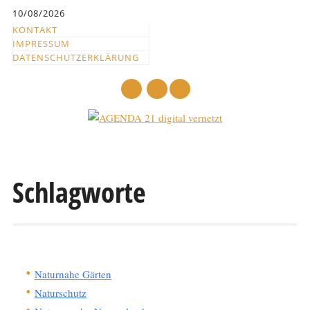
Inhalt
10/08/2026
springen
KONTAKT
IMPRESSUM
DATENSCHUTZERKLÄRUNG
mail
Hauptmenü
Abbrechen
und
Schlagworte
zum
Text
Naturnahe Gärten
Naturschutz