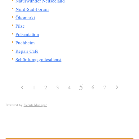
Naturwunder Neuseeland
Nord-Süd-Forum
Ökomarkt
Pilze
Präsentation
Puchheim
Repair Café
Schöpfungsgottesdienst
5
1
2
3
4
6
7
Powered by
Events Manager