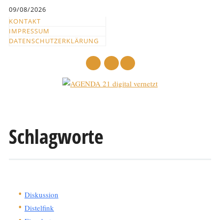
Inhalt
09/08/2026
springen
KONTAKT
IMPRESSUM
DATENSCHUTZERKLÄRUNG
mail
Hauptmenü
Abbrechen
und
Schlagworte
zum
Text
Diskussion
Distelfink