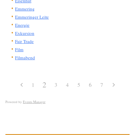
Eisenhut
Emmering
Emmeringer Leite
Energie
Exkursion
Fair Trade
Film
Filmabend
2
1
3
4
5
6
7
Powered by
Events Manager