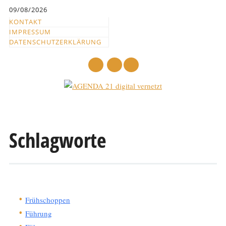
Inhalt
09/08/2026
springen
KONTAKT
IMPRESSUM
DATENSCHUTZERKLÄRUNG
mail
Hauptmenü
Abbrechen
und
Schlagworte
zum
Text
Frühschoppen
Führung