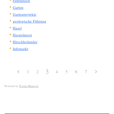
Führungen
Garten
Gartenprojekte
geologische Führung
Hasel
Haspelmoor
Hirschholunder
Infomarkt
3
1
2
4
5
6
7
Powered by
Events Manager