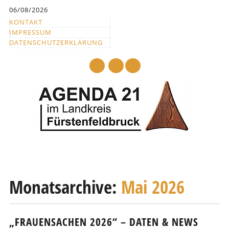
Inhalt
06/08/2026
springen
KONTAKT
IMPRESSUM
DATENSCHUTZERKLÄRUNG
mail
Hauptmenü
Abbrechen
und
Monatsarchive:
Mai 2026
zum
Text
„FRAUENSACHEN 2026“ – DATEN & NEWS