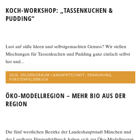
KOCH-WORKSHOP: „TASSENKUCHEN &
PUDDING“
Lust auf süße Ideen und selbstgemachten Genuss? Wir stellen
Mischungen für Tassenkuchen und Pudding ganz einfach selbst
her und...
2026
,
ERLEBNISRAUM LANDWIRTSCHAFT
,
ERNÄHRUNG
,
FÜRSTENFELDBRUCK
ÖKO-MODELLREGION – MEHR BIO AUS DER
REGION
Die fünf westlichen Bezirke der Landeshauptstadt München und
der Landkreis Fürstenfeldbruck haben sich zur Öko-Modellregion