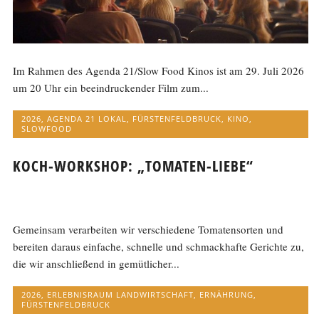
Im Rahmen des Agenda 21/Slow Food Kinos ist am 29. Juli 2026
um 20 Uhr ein beeindruckender Film zum...
2026
,
AGENDA 21 LOKAL
,
FÜRSTENFELDBRUCK
,
KINO
,
SLOWFOOD
KOCH-WORKSHOP: „TOMATEN-LIEBE“
Gemeinsam verarbeiten wir verschiedene Tomatensorten und
bereiten daraus einfache, schnelle und schmackhafte Gerichte zu,
die wir anschließend in gemütlicher...
2026
,
ERLEBNISRAUM LANDWIRTSCHAFT
,
ERNÄHRUNG
,
FÜRSTENFELDBRUCK