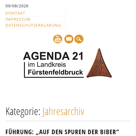
Inhalt
09/08/2026
springen
KONTAKT
IMPRESSUM
DATENSCHUTZERKLÄRUNG
mail
Hauptmenü
Abbrechen
und
Kategorie:
Jahresarchiv
zum
Text
FÜHRUNG: „AUF DEN SPUREN DER BIBER“