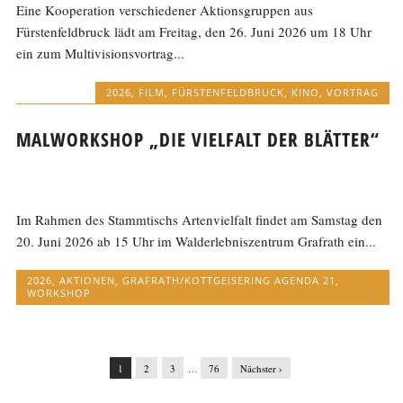
Eine Kooperation verschiedener Aktionsgruppen aus
Fürstenfeldbruck lädt am Freitag, den 26. Juni 2026 um 18 Uhr
ein zum Multivisionsvortrag...
2026
,
FILM
,
FÜRSTENFELDBRUCK
,
KINO
,
VORTRAG
MALWORKSHOP „DIE VIELFALT DER BLÄTTER“
Im Rahmen des Stammtischs Artenvielfalt findet am Samstag den
20. Juni 2026 ab 15 Uhr im Walderlebniszentrum Grafrath ein...
2026
,
AKTIONEN
,
GRAFRATH/KOTTGEISERING AGENDA 21
,
WORKSHOP
1
2
3
…
76
Nächster ›