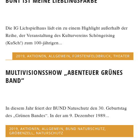
BUNT IST MEINE LIEBLINGSFARBE
Die IG Lichspielhaus lädt ein zu einem Highlight außerhalb der
Reihe, der Veranstaltung des Kulturvereins Schöngeising
(KuSch!) zum 100-jährigen...
2019
,
AKTIONEN
,
ALLGEMEIN
,
FÜRSTENFELDBRUCK
,
THEATER
MULTIVISIONSSHOW „ABENTEUER GRÜNES
BAND“
In diesem Jahr feiert der BUND Natuschutz den 30. Geburtstag
des „Grünen Bandes“. In der am 9. Dezember 1989...
2019
,
AKTIONEN
,
ALLGEMEIN
,
BUND NATURSCHUTZ
,
GRÖBENZELL
,
NATURSCHUTZ