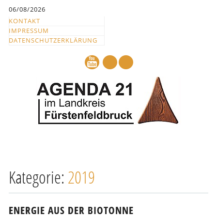
Inhalt
06/08/2026
springen
KONTAKT
IMPRESSUM
DATENSCHUTZERKLÄRUNG
mail
Hauptmenü
Abbrechen
und
Kategorie:
2019
zum
Text
ENERGIE AUS DER BIOTONNE