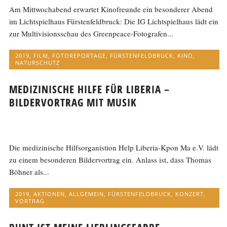
Am Mittwochabend erwartet Kinofreunde ein besonderer Abend
im Lichtspielhaus Fürstenfeldbruck: Die IG Lichtspielhaus lädt ein
zur Multivisionsschau des Greenpeace-Fotografen...
2019
,
FILM
,
FOTOREPORTAGE
,
FÜRSTENFELDBRUCK
,
KINO
,
NATURSCHUTZ
MEDIZINISCHE HILFE FÜR LIBERIA –
BILDERVORTRAG MIT MUSIK
Die medizinische Hilfsorganistion Help Liberia-Kpon Ma e.V. lädt
zu einem besonderen Bildervortrag ein. Anlass ist, dass Thomas
Böhner als...
2019
,
AKTIONEN
,
ALLGEMEIN
,
FÜRSTENFELDBRUCK
,
KONZERT
,
VORTRAG