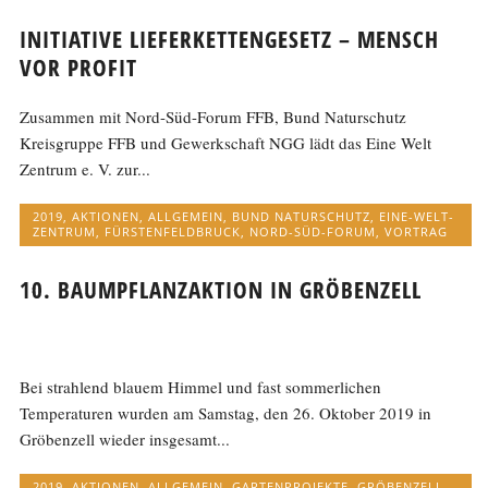
INITIATIVE LIEFERKETTENGESETZ – MENSCH
VOR PROFIT
Zusammen mit Nord-Süd-Forum FFB, Bund Naturschutz
Kreisgruppe FFB und Gewerkschaft NGG lädt das Eine Welt
Zentrum e. V. zur...
2019
,
AKTIONEN
,
ALLGEMEIN
,
BUND NATURSCHUTZ
,
EINE-WELT-
ZENTRUM
,
FÜRSTENFELDBRUCK
,
NORD-SÜD-FORUM
,
VORTRAG
10. BAUMPFLANZAKTION IN GRÖBENZELL
Bei strahlend blauem Himmel und fast sommerlichen
Temperaturen wurden am Samstag, den 26. Oktober 2019 in
Gröbenzell wieder insgesamt...
2019
,
AKTIONEN
,
ALLGEMEIN
,
GARTENPROJEKTE
,
GRÖBENZELL
,