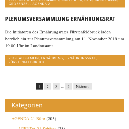
GRÖBENZELL AGENDA 21
PLENUMSVERSAMMLUNG ERNÄHRUNGSRAT
Die Initiatoren des Ernährungsrates Fürstenfeldbruck laden
herzlich ein zur Plenumsversammlung am 11. November 2019 um
19.00 Uhr im Landratsamt...
2019
,
ALLGEMEIN
,
ERNÄHRUNG
,
ERNÄHRUNGSRAT
,
FÜRSTENFELDBRUCK
1
2
3
…
6
Nächster ›
Kategorien
AGENDA 21 Büro
(203)
AGENDA 21 Schätze
(28)