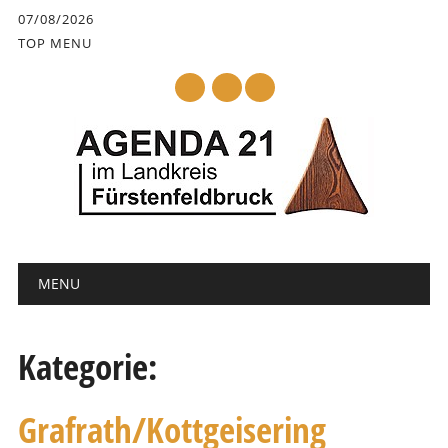
Inhalt
07/08/2026
springen
TOP MENU
mail
Hauptmenü
Abbrechen
MENU
und
zum
Text
Kategorie:
Grafrath/Kottgeisering