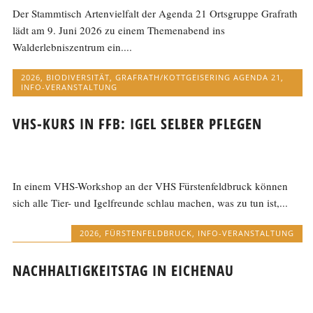
Der Stammtisch Artenvielfalt der Agenda 21 Ortsgruppe Grafrath
lädt am 9. Juni 2026 zu einem Themenabend ins
Walderlebniszentrum ein....
2026
,
BIODIVERSITÄT
,
GRAFRATH/KOTTGEISERING AGENDA 21
,
INFO-VERANSTALTUNG
VHS-KURS IN FFB: IGEL SELBER PFLEGEN
In einem VHS-Workshop an der VHS Fürstenfeldbruck können
sich alle Tier- und Igelfreunde schlau machen, was zu tun ist,...
2026
,
FÜRSTENFELDBRUCK
,
INFO-VERANSTALTUNG
NACHHALTIGKEITSTAG IN EICHENAU