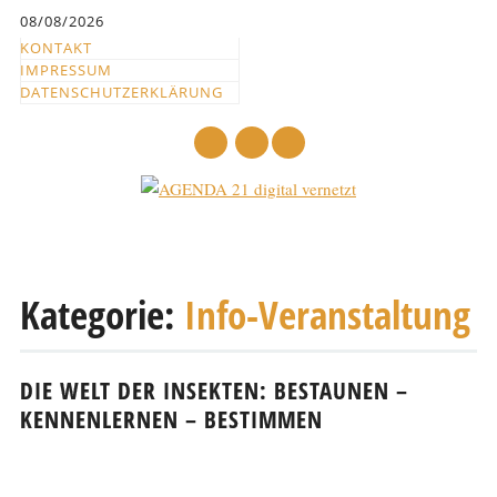
Inhalt
08/08/2026
springen
KONTAKT
IMPRESSUM
DATENSCHUTZERKLÄRUNG
mail
Hauptmenü
Abbrechen
und
Kategorie:
Info-Veranstaltung
zum
Text
DIE WELT DER INSEKTEN: BESTAUNEN –
KENNENLERNEN – BESTIMMEN