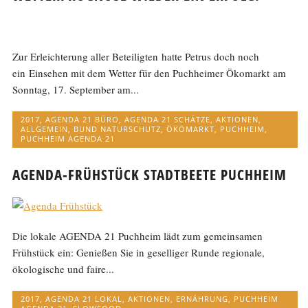
Zur Erleichterung aller Beteiligten hatte Petrus doch noch
ein Einsehen mit dem Wetter für den Puchheimer Ökomarkt am
Sonntag, 17. September am...
2017
,
AGENDA 21 BÜRO
,
AGENDA 21 SCHÄTZE
,
AKTIONEN
,
ALLGEMEIN
,
BUND NATURSCHUTZ
,
ÖKOMARKT
,
PUCHHEIM
,
PUCHHEIM AGENDA 21
AGENDA-FRÜHSTÜCK STADTBEETE PUCHHEIM
Die lokale AGENDA 21 Puchheim lädt zum gemeinsamen
Frühstück ein: Genießen Sie in geselliger Runde regionale,
ökologische und faire...
2017
,
AGENDA 21 LOKAL
,
AKTIONEN
,
ERNÄHRUNG
,
PUCHHEIM