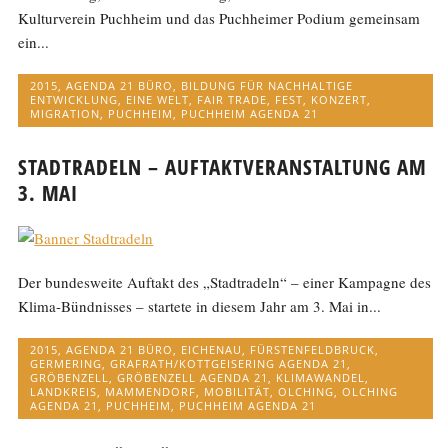
Kulturverein Puchheim und das Puchheimer Podium gemeinsam
ein...
2015
,
AGENDA 21 BÜRO
,
BILDUNG FÜR NACHHALTIGE
ENTWICKLUNG
,
EINE WELT
,
FAIR TRADE
,
FEST
,
KONZERT
,
MIGRATION
,
PUCHHEIM
,
PUCHHEIM AGENDA 21
STADTRADELN – AUFTAKTVERANSTALTUNG AM
3. MAI
Der bundesweite Auftakt des „Stadtradeln“ – einer Kampagne des
Klima-Bündnisses – startete in diesem Jahr am 3. Mai in...
2015
,
AGENDA 21 BÜRO
,
EICHENAU
,
FÜRSTENFELDBRUCK
,
GERMERING
,
GRAFRATH/KOTTGEISERING AGENDA 21
,
GRÖBENZELL
,
GRÖBENZELL AGENDA 21
,
KLIMAWANDEL
,
LANDKREIS
,
MAMMENDORF
,
MOBILITÄT
,
OLCHING
,
OLCHING
AGENDA 21
,
PUCHHEIM
,
PUCHHEIM AGENDA 21