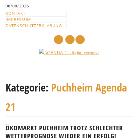
Inhalt
08/08/2026
springen
KONTAKT
IMPRESSUM
DATENSCHUTZERKLÄRUNG
mail
Hauptmenü
Abbrechen
und
Kategorie:
Puchheim Agenda
zum
Text
21
ÖKOMARKT PUCHHEIM TROTZ SCHLECHTER
WETTERPROGNOSE WIEDER EIN ERFOLG!