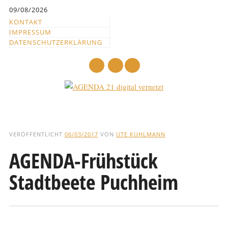
Inhalt
09/08/2026
springen
KONTAKT
IMPRESSUM
DATENSCHUTZERKLÄRUNG
mail
Hauptmenü
Abbrechen
und
VERÖFFENTLICHT
06/03/2017
VON
UTE KUHLMANN
zum
AGENDA-Frühstück
Text
Stadtbeete Puchheim