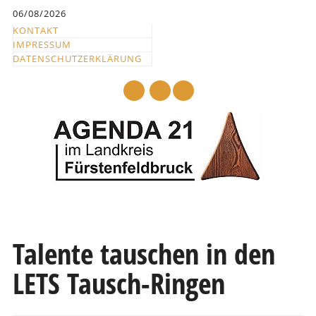
Inhalt
06/08/2026
springen
KONTAKT
IMPRESSUM
DATENSCHUTZERKLÄRUNG
mail
Hauptmenü
Abbrechen
und
Talente tauschen in den
zum
LETS Tausch-Ringen
Text