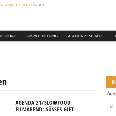
DATENSCHUTZERKLÄRUNG
RMEIDUNG
UMWELTBILDUNG
AGENDA 21 SCHÄTZE
en
K
AGENDA 21/SLOWFOOD
M
FILMABEND: SÜSSES GIFT