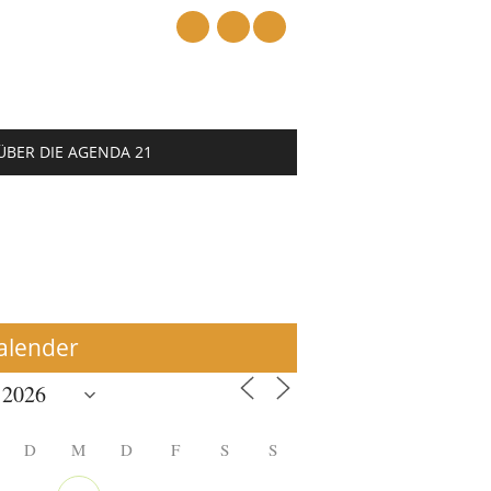
mail
ÜBER DIE AGENDA 21
alender
D
M
D
F
S
S