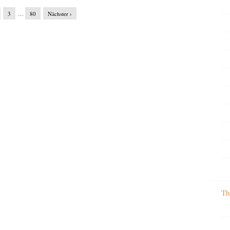
3
…
80
Nächster ›
Th