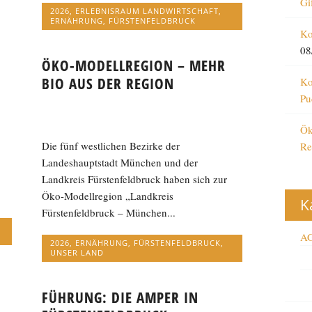
Gi
2026
,
ERLEBNISRAUM LANDWIRTSCHAFT
,
ERNÄHRUNG
,
FÜRSTENFELDBRUCK
Ko
08
ÖKO-MODELLREGION – MEHR
BIO AUS DER REGION
Ko
Pu
Ök
Die fünf westlichen Bezirke der
Re
Landeshauptstadt München und der
Landkreis Fürstenfeldbruck haben sich zur
Öko-Modellregion „Landkreis
K
Fürstenfeldbruck – München...
AG
2026
,
ERNÄHRUNG
,
FÜRSTENFELDBRUCK
,
UNSER LAND
FÜHRUNG: DIE AMPER IN