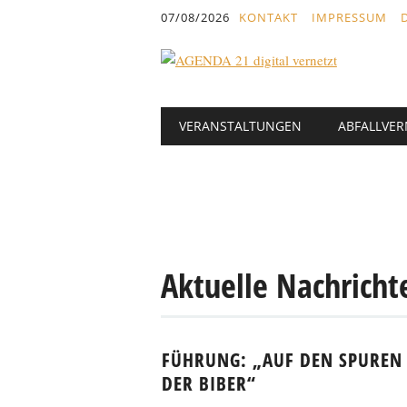
Inhalt
07/08/2026
KONTAKT
IMPRESSUM
springen
Hauptmenü
Abbrechen
VERANSTALTUNGEN
ABFALLVE
und
zum
Text
Aktuelle Nachricht
FÜHRUNG: „AUF DEN SPUREN
DER BIBER“