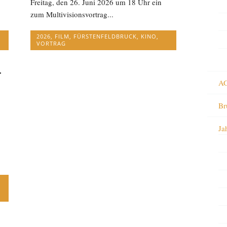
Freitag, den 26. Juni 2026 um 18 Uhr ein
zum Multivisionsvortrag...
2026
,
FILM
,
FÜRSTENFELDBRUCK
,
KINO
,
VORTRAG
T
AG
Br
Ja
.