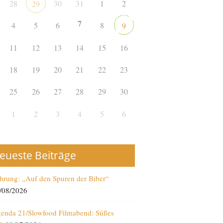
28
30
31
1
2
29
7
4
5
6
8
9
11
12
13
14
15
16
18
19
20
21
22
23
25
26
27
28
29
30
1
2
3
4
5
6
eueste Beiträge
hrung: „Auf den Spuren der Biber“
/08/2026
enda 21/Slowfood Filmabend: Süßes