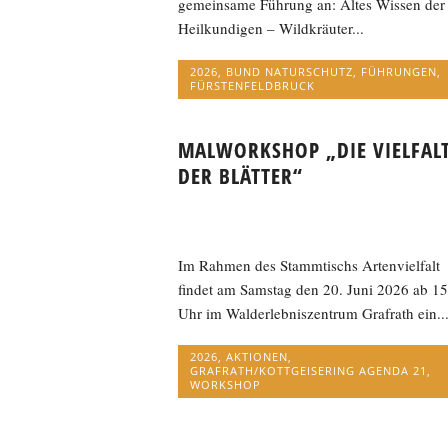
gemeinsame Führung an: Altes Wissen der
Heilkundigen – Wildkräuter...
2026
,
BUND NATURSCHUTZ
,
FÜHRUNGEN
,
FÜRSTENFELDBRUCK
MALWORKSHOP „DIE VIELFAL
DER BLÄTTER“
Im Rahmen des Stammtischs Artenvielfalt
findet am Samstag den 20. Juni 2026 ab 15
Uhr im Walderlebniszentrum Grafrath ein..
2026
,
AKTIONEN
,
GRAFRATH/KOTTGEISERING AGENDA 21
,
WORKSHOP