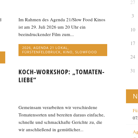
27
3
d
Im Rahmen des Agenda 21/Slow Food Kinos
ist am 29. Juli 2026 um 20 Uhr ein
10
beeindruckender Film zum...
17
2026
,
AGENDA 21 LOKAL
,
FÜRSTENFELDBRUCK
,
KINO
,
SLOWFOOD
24
31
KOCH-WORKSHOP: „TOMATEN-
LIEBE“
N
Gemeinsam verarbeiten wir verschiedene
Fü
Tomatensorten und bereiten daraus einfache,
07
schnelle und schmackhafte Gerichte zu, die
wir anschließend in gemütlicher...
Ag