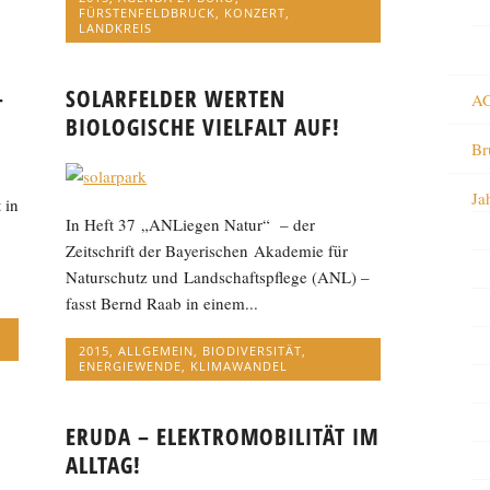
FÜRSTENFELDBRUCK
,
KONZERT
,
LANDKREIS
–
SOLARFELDER WERTEN
AG
BIOLOGISCHE VIELFALT AUF!
Br
Ja
 in
In Heft 37 „ANLiegen Natur“ – der
Zeitschrift der Bayerischen Akademie für
Naturschutz und Landschaftspflege (ANL) –
fasst Bernd Raab in einem...
2015
,
ALLGEMEIN
,
BIODIVERSITÄT
,
ENERGIEWENDE
,
KLIMAWANDEL
ERUDA – ELEKTROMOBILITÄT IM
ALLTAG!