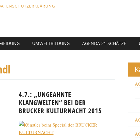
DATENSCHUTZERKLÄRUNG
RMEIDUNG
UMWELTBILDUNG
AGENDA 21 SCHÄTZE
ndl
K
AG
4.7.: „UNGEAHNTE
KLANGWELTEN“ BEI DER
BRUCKER KULTURNACHT 2015
AG
AG