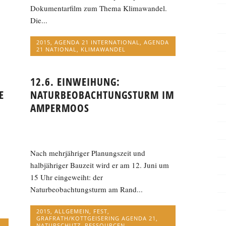
Dokumentarfilm zum Thema Klimawandel.
Die...
2015
,
AGENDA 21 INTERNATIONAL
,
AGENDA
21 NATIONAL
,
KLIMAWANDEL
12.6. EINWEIHUNG:
E
NATURBEOBACHTUNGSTURM IM
AMPERMOOS
Nach mehrjähriger Planungszeit und
halbjähriger Bauzeit wird er am 12. Juni um
15 Uhr eingeweiht: der
Naturbeobachtungsturm am Rand...
2015
,
ALLGEMEIN
,
FEST
,
GRAFRATH/KOTTGEISERING AGENDA 21
,
NATURSCHUTZ
,
RESSOURCEN