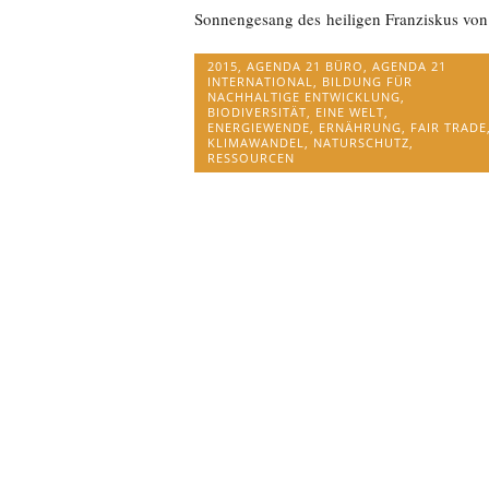
Sonnengesang des heiligen Franziskus von.
2015
,
AGENDA 21 BÜRO
,
AGENDA 21
INTERNATIONAL
,
BILDUNG FÜR
NACHHALTIGE ENTWICKLUNG
,
BIODIVERSITÄT
,
EINE WELT
,
ENERGIEWENDE
,
ERNÄHRUNG
,
FAIR TRADE
KLIMAWANDEL
,
NATURSCHUTZ
,
RESSOURCEN