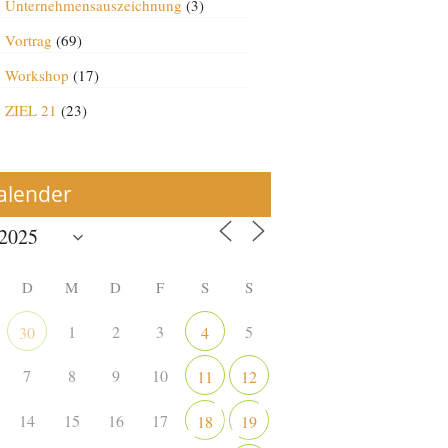
Unternehmensauszeichnung
(3)
Vortrag
(69)
Workshop
(17)
ZIEL 21
(23)
alender
D
M
D
F
S
S
1
2
3
5
30
4
7
8
9
10
11
12
14
15
16
17
18
19