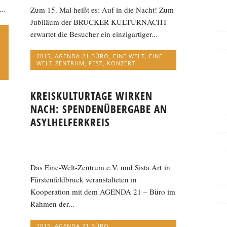
..
Zum 15. Mal heißt es: Auf in die Nacht! Zum
Jubiläum der BRUCKER KULTURNACHT
erwartet die Besucher ein einzigartiger...
2015
,
AGENDA 21 BÜRO
,
EINE WELT
,
EINE-
,
WELT-ZENTRUM
,
FEST
,
KONZERT
KREISKULTURTAGE WIRKEN
NACH: SPENDENÜBERGABE AN
ASYLHELFERKREIS
Das Eine-Welt-Zentrum e.V. und Sista Art in
Fürstenfeldbruck veranstalteten in
Kooperation mit dem AGENDA 21 – Büro im
Rahmen der...
2015
,
AGENDA 21 BÜRO
,