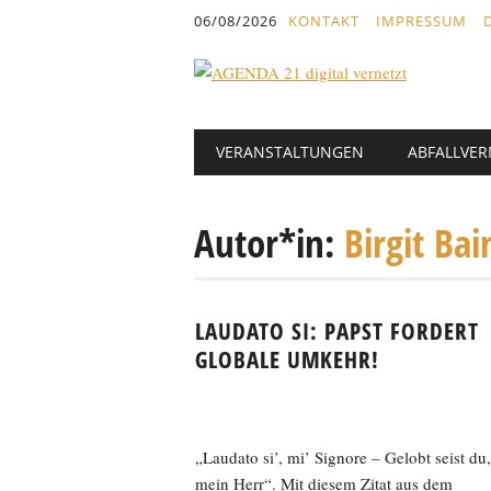
Inhalt
06/08/2026
KONTAKT
IMPRESSUM
springen
Hauptmenü
Abbrechen
VERANSTALTUNGEN
ABFALLVE
und
zum
Text
Autor*in:
Birgit Bai
LAUDATO SI: PAPST FORDERT
GLOBALE UMKEHR!
„Laudato si’, mi’ Signore – Gelobt seist du,
mein Herr“. Mit diesem Zitat aus dem