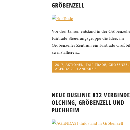
RÖBENZELL
Vor drei Jahren entstand in der Gröbenzell
Fairtrade Steuerungsgruppe die Idee, im
Gröbenzeller Zentrum ein Fairtrade Großbi
zu installieren....
2017
,
AKTIONEN
,
FAIR TRADE
,
GRÖBENZEL
AGENDA 21
,
LANDKREIS
NEUE BUSLINIE 832 VERBINDE
OLCHING, GRÖBENZELL UND
PUCHHEIM