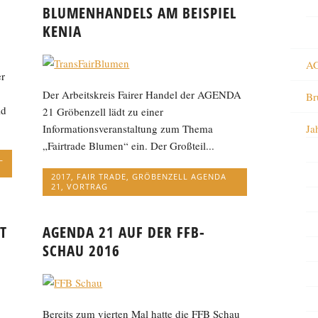
BLUMENHANDELS AM BEISPIEL
KENIA
AG
er
Der Arbeitskreis Fairer Handel der AGENDA
Br
ld
21 Gröbenzell lädt zu einer
Ja
Informationsveranstaltung zum Thema
„Fairtrade Blumen“ ein. Der Großteil...
L
2017
,
FAIR TRADE
,
GRÖBENZELL AGENDA
21
,
VORTRAG
T
AGENDA 21 AUF DER FFB-
SCHAU 2016
Bereits zum vierten Mal hatte die FFB Schau