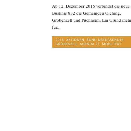
Ab 12. Dezember 2016 verbindet die neue
Buslinie 832 die Gemeinden Olching,
Gröbenzell und Puchheim. Ein Grund meh
für...
2016
,
AKTIONEN
,
BUND NATURSCHUTZ
,
GRÖBENZELL AGENDA 21
,
MOBILITÄT