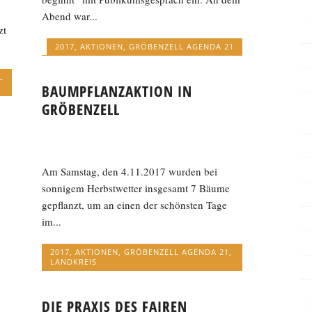
Abend war...
zt
2017
,
AKTIONEN
,
GRÖBENZELL AGENDA 21
L
BAUMPFLANZAKTION IN
GRÖBENZELL
Am Samstag, den 4.11.2017 wurden bei
sonnigem Herbstwetter insgesamt 7 Bäume
gepflanzt, um an einen der schönsten Tage
im...
2017
,
AKTIONEN
,
GRÖBENZELL AGENDA 21
,
LANDKREIS
DIE PRAXIS DES FAIREN