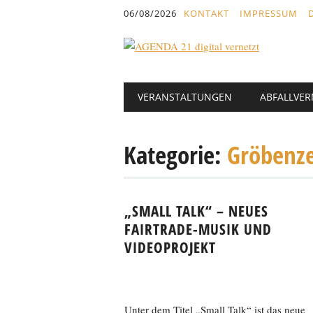
Inhalt
06/08/2026
KONTAKT
IMPRESSUM
springen
Hauptmenü
Abbrechen
VERANSTALTUNGEN
ABFALLVE
und
zum
Text
Kategorie:
Gröbenz
„SMALL TALK“ – NEUES
FAIRTRADE-MUSIK UND
VIDEOPROJEKT
Unter dem Titel „Small Talk“ ist das neue