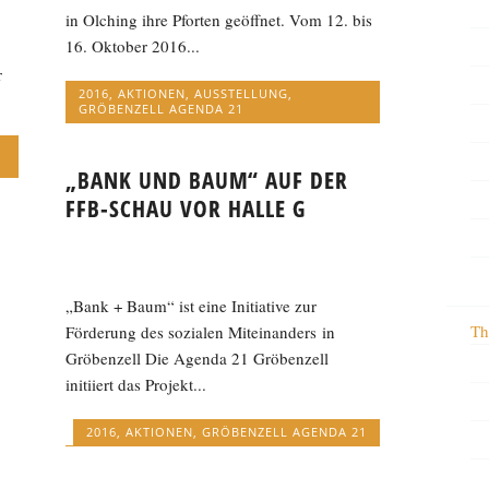
in Olching ihre Pforten geöffnet. Vom 12. bis
16. Oktober 2016...
r
2016
,
AKTIONEN
,
AUSSTELLUNG
,
GRÖBENZELL AGENDA 21
„BANK UND BAUM“ AUF DER
FFB-SCHAU VOR HALLE G
„Bank + Baum“ ist eine Initiative zur
Th
Förderung des sozialen Miteinanders in
Gröbenzell Die Agenda 21 Gröbenzell
initiiert das Projekt...
2016
,
AKTIONEN
,
GRÖBENZELL AGENDA 21