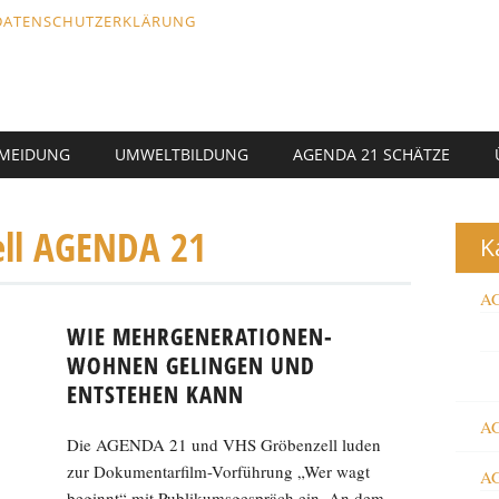
DATENSCHUTZERKLÄRUNG
RMEIDUNG
UMWELTBILDUNG
AGENDA 21 SCHÄTZE
ell AGENDA 21
K
AG
WIE MEHRGENERATIONEN-
WOHNEN GELINGEN UND
ENTSTEHEN KANN
AG
Die AGENDA 21 und VHS Gröbenzell luden
zur Dokumentarfilm-Vorführung „Wer wagt
AG
beginnt“ mit Publikumsgespräch ein. An dem