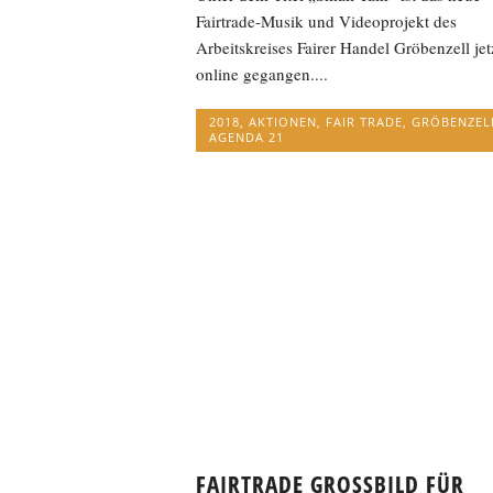
Fairtrade-Musik und Videoprojekt des
Arbeitskreises Fairer Handel Gröbenzell jet
online gegangen....
2018
,
AKTIONEN
,
FAIR TRADE
,
GRÖBENZEL
AGENDA 21
FAIRTRADE GROSSBILD FÜR G