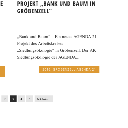
E
PROJEKT „BANK UND BAUM IN
GRÖBENZELL“
„Bank und Baum“ – Ein neues AGENDA 21
Projekt des Arbeitskreises
„Siedlungsökologie“ in Gröbenzell. Der AK
Siedlungsökolo­gie der AGENDA...
2016
,
GRÖBENZELL AGENDA 21
2
3
4
5
Nächster ›