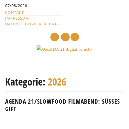
Inhalt
07/08/2026
springen
KONTAKT
IMPRESSUM
DATENSCHUTZERKLÄRUNG
mail
Hauptmenü
Abbrechen
und
Kategorie:
2026
zum
Text
AGENDA 21/SLOWFOOD FILMABEND: SÜSSES G
IFT