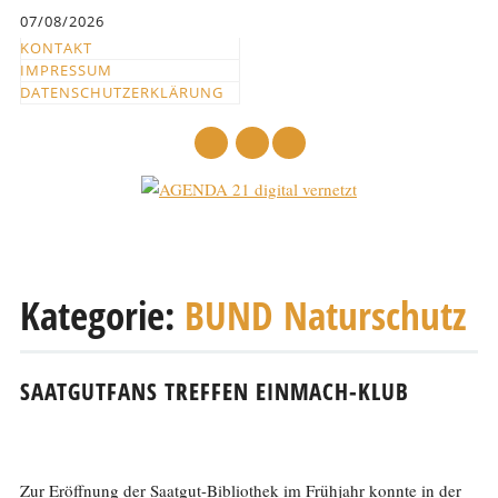
Inhalt
07/08/2026
springen
KONTAKT
IMPRESSUM
DATENSCHUTZERKLÄRUNG
mail
Hauptmenü
Abbrechen
und
Kategorie:
BUND Naturschutz
zum
Text
SAATGUTFANS TREFFEN EINMACH-KLUB
Zur Eröffnung der Saatgut-Bibliothek im Frühjahr konnte in der