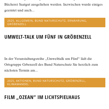
Bücherei Saatgut ausgeliehen werden. Inzwischen wurde einiges
geerntet und auch...
2025
,
ALLGEMEIN
,
BUND NATURSCHUTZ
,
ERNÄHRUNG
,
GRÖBENZELL
UMWELT-TALK UM FÜNF IN GRÖBENZELL
In der Veranstaltungsreihe „Umwelttalk um Fünf“ lädt die
Ortsgruppe Grbenzell des Bund Naturschutz Sie herzlich zum
nächsten Termin am...
2025
,
AKTIONEN
,
BUND NATURSCHUTZ
,
GRÖBENZELL
,
KLIMAWANDEL
FILM „OZEAN“ IM LICHTSPIELHAUS