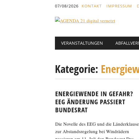
Inhalt
07/08/2026
KONTAKT
IMPRESSUM
springen
Hauptmenü
Abbrechen
VERANSTALTUNGEN
ABFALLVE
und
zum
Text
Kategorie:
Energie
ENERGIEWENDE IN GEFAHR?
EEG ÄNDERUNG PASSIERT
BUNDESRAT
Die Novelle des EEG und die Länderklause
zur Abstandsregelung bei Windrädern
passieren am 11. Juli den Bundesrat Das