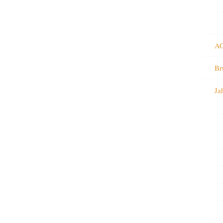
AG
Br
Ja