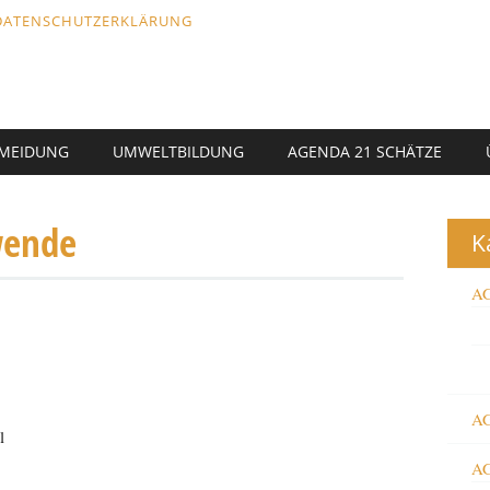
DATENSCHUTZERKLÄRUNG
RMEIDUNG
UMWELTBILDUNG
AGENDA 21 SCHÄTZE
wende
K
AG
AG
l
AG