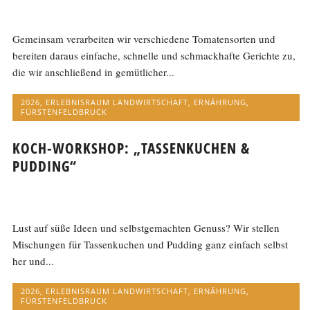
Gemeinsam verarbeiten wir verschiedene Tomatensorten und
bereiten daraus einfache, schnelle und schmackhafte Gerichte zu,
die wir anschließend in gemütlicher...
2026
,
ERLEBNISRAUM LANDWIRTSCHAFT
,
ERNÄHRUNG
,
FÜRSTENFELDBRUCK
KOCH-WORKSHOP: „TASSENKUCHEN &
PUDDING“
Lust auf süße Ideen und selbstgemachten Genuss? Wir stellen
Mischungen für Tassenkuchen und Pudding ganz einfach selbst
her und...
2026
,
ERLEBNISRAUM LANDWIRTSCHAFT
,
ERNÄHRUNG
,
FÜRSTENFELDBRUCK