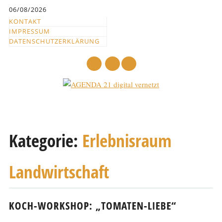
Inhalt
06/08/2026
springen
KONTAKT
IMPRESSUM
DATENSCHUTZERKLÄRUNG
mail
Hauptmenü
Abbrechen
und
Kategorie:
Erlebnisraum
zum
Text
Landwirtschaft
KOCH-WORKSHOP: „TOMATEN-LIEBE“