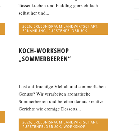
e
Tassenkuchen und Pudding ganz einfach
selbst her und...
2026
,
ERLEBNISRAUM LANDWIRTSCHAFT
,
ERNÄHRUNG
,
FÜRSTENFELDBRUCK
KOCH-WORKSHOP
„SOMMERBEEREN“
Lust auf fruchtige Vielfalt und sommerlichen
Genuss? Wir verarbeiten aromatische
Sommerbeeren und bereiten daraus kreative
Gerichte wie cremige Desserts...
2026
,
ERLEBNISRAUM LANDWIRTSCHAFT
,
FÜRSTENFELDBRUCK
,
WORKSHOP