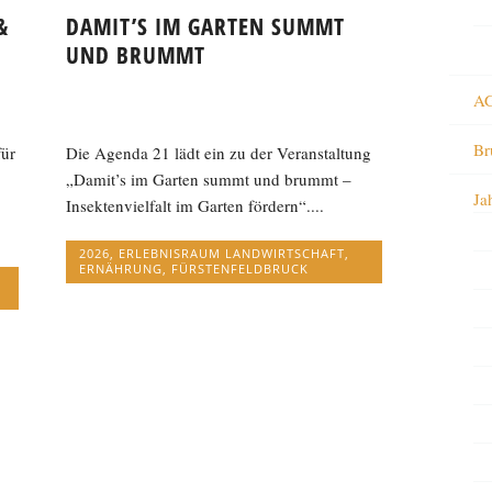
&
DAMIT’S IM GARTEN SUMMT
UND BRUMMT
AG
Br
für
Die Agenda 21 lädt ein zu der Veranstaltung
„Damit’s im Garten summt und brummt –
Ja
Insektenvielfalt im Garten fördern“....
2026
,
ERLEBNISRAUM LANDWIRTSCHAFT
,
ERNÄHRUNG
,
FÜRSTENFELDBRUCK