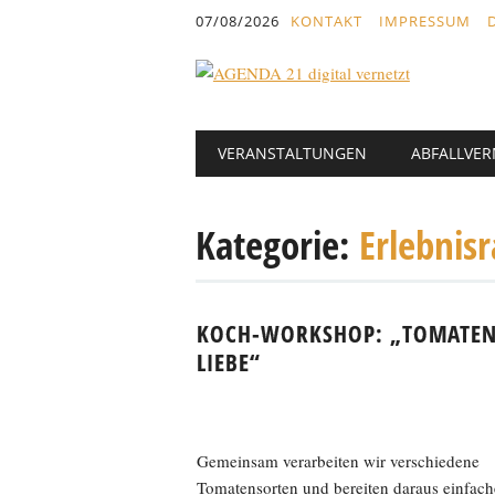
Inhalt
07/08/2026
KONTAKT
IMPRESSUM
springen
Hauptmenü
Abbrechen
VERANSTALTUNGEN
ABFALLVE
und
zum
Text
Kategorie:
Erlebnis
KOCH-WORKSHOP: „TOMATEN
LIEBE“
Gemeinsam verarbeiten wir verschiedene
Tomatensorten und bereiten daraus einfach