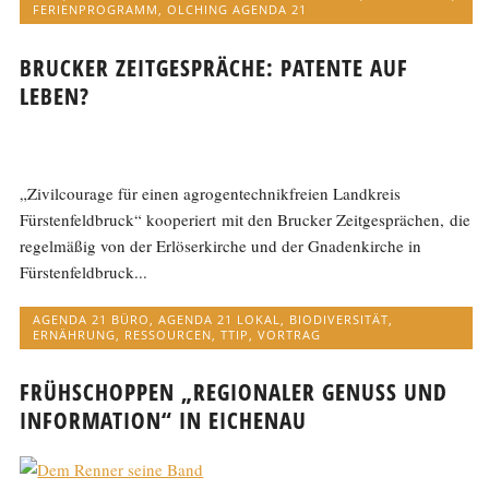
FERIENPROGRAMM
,
OLCHING AGENDA 21
BRUCKER ZEITGESPRÄCHE: PATENTE AUF
LEBEN?
„Zivilcourage für einen agrogentechnikfreien Landkreis
Fürstenfeldbruck“ kooperiert mit den Brucker Zeitgesprächen, die
regelmäßig von der Erlöserkirche und der Gnadenkirche in
Fürstenfeldbruck...
AGENDA 21 BÜRO
,
AGENDA 21 LOKAL
,
BIODIVERSITÄT
,
ERNÄHRUNG
,
RESSOURCEN
,
TTIP
,
VORTRAG
FRÜHSCHOPPEN „REGIONALER GENUSS UND I
NFORMATION“ IN EICHENAU