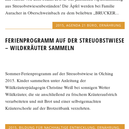
aus Streuobstwiesenbeständen! Die Äpfel werden bei Familie
Auracher in Oberschweinbach zu dem beliebten „BRUCKER...
2015
,
AGENDA 21 BÜRO
,
ERNÄHRUNG
FERIENPROGRAMM AUF DER STREUOBSTWIESE
– WILDKRÄUTER SAMMELN
Sommer-Ferienprogramm auf der Streuobstwiese in Olching
2015. Kinder sammelten unter Anleitung der
Wildkräuterpädagogin Christine Weiß bei sonnigen Wetter
Wildkräuter, die sie anschließend zu frischem Kräuteraufstrich
verarbeiteten und mit Brot und einer selbstgemachten
Kräuterschorle auf der Brotzeitbank verzehrten.
2015
,
BILDUNG FÜR NACHHALTIGE ENTWICKLUNG
,
ERNÄHRUNG
,