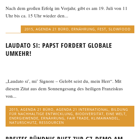
Nach dem großen Erfolg im Vorjahr, gibt es am 19. Juli von 11
Uhr bis ca. 15 Uhr wieder den...
2015
,
AGENDA 21 BÜRO
,
ERNÄHRUNG
,
FEST
,
SLOWFOOD
LAUDATO SI: PAPST FORDERT GLOBALE
UMKEHR!
„Laudato si’, mi’ Signore – Gelobt seist du, mein Herr“. Mit
diesem Zitat aus dem Sonnengesang des heiligen Franziskus
von...
2015
,
AGENDA 21 BÜRO
,
AGENDA 21 INTERNATIONAL
,
BILDUNG
FÜR NACHHALTIGE ENTWICKLUNG
,
BIODIVERSITÄT
,
EINE WELT
,
ENERGIEWENDE
,
ERNÄHRUNG
,
FAIR TRADE
,
KLIMAWANDEL
,
NATURSCHUTZ
,
RESSOURCEN
BREITES BÜNDNIS RUFT ZUR G7-DEMO AM