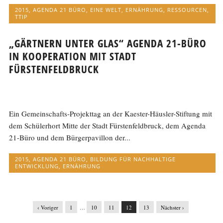
2015
,
AGENDA 21 BÜRO
,
EINE WELT
,
ERNÄHRUNG
,
RESSOURCEN
,
TTIP
„GÄRTNERN UNTER GLAS“ AGENDA 21-BÜRO
IN KOOPERATION MIT STADT
FÜRSTENFELDBRUCK
Ein Gemeinschafts-Projekttag an der Kaester-Häusler-Stiftung mit
dem Schülerhort Mitte der Stadt Fürstenfeldbruck, dem Agenda
21-Büro und dem Bürgerpavillon der...
2015
,
AGENDA 21 BÜRO
,
BILDUNG FÜR NACHHALTIGE
ENTWICKLUNG
,
ERNÄHRUNG
‹ Voriger
1
…
10
11
12
13
Nächster ›