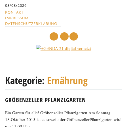
Inhalt
08/08/2026
springen
KONTAKT
IMPRESSUM
DATENSCHUTZERKLÄRUNG
mail
Hauptmenü
Abbrechen
und
Kategorie:
Ernährung
zum
Text
GRÖBENZELLER PFLANZLGARTEN
Ein Garten für alle! Gröbenzeller Pflanzlgarten Am Sonntag
18.Oktober 2015 ist es soweit: der GröbenzellerPflanzlgarten wird
um 11:00 Uhr...