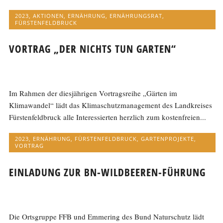
2023
,
AKTIONEN
,
ERNÄHRUNG
,
ERNÄHRUNGSRAT
,
FÜRSTENFELDBRUCK
VORTRAG „DER NICHTS TUN GARTEN“
Im Rahmen der diesjährigen Vortragsreihe „Gärten im
Klimawandel“ lädt das Klimaschutzmanagement des Landkreises
Fürstenfeldbruck alle Interessierten herzlich zum kostenfreien...
2023
,
ERNÄHRUNG
,
FÜRSTENFELDBRUCK
,
GARTENPROJEKTE
,
VORTRAG
EINLADUNG ZUR BN-WILDBEEREN-FÜHRUNG
Die Ortsgruppe FFB und Emmering des Bund Naturschutz lädt