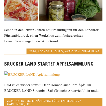
Schon in den letzten Jahren hat Ernährungsrat für den Landkreis
Fürstenfeldbruck einen Workshop zum fachgerechten
Fermentieren angeboten. Auf Grund...
2024
,
AGENDA 21 BÜRO
,
AKTIONEN
,
ERNÄHRUNG
BRUCKER LAND STARTET APFELSAMMLUNG
Bald ist es wieder soweit: Dann können auch Ihre Äpfel im
BRUCKER LAND Streuobst-Saft für mehr Artenvielfalt in und...
2024
,
AKTIONEN
,
ERNÄHRUNG
,
FÜRSTENFELDBRUCK
,
GARTENPROJEKTE