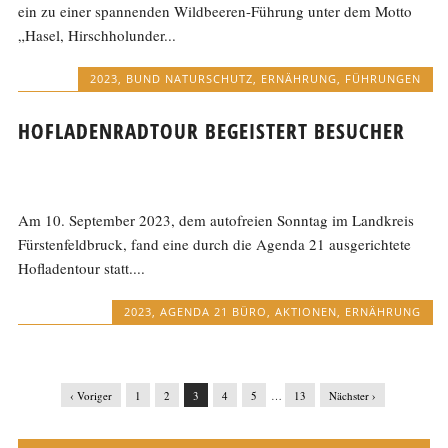
ein zu einer spannenden Wildbeeren-Führung unter dem Motto
„Hasel, Hirschholunder...
2023
,
BUND NATURSCHUTZ
,
ERNÄHRUNG
,
FÜHRUNGEN
HOFLADENRADTOUR BEGEISTERT BESUCHER
Am 10. September 2023, dem autofreien Sonntag im Landkreis
Fürstenfeldbruck, fand eine durch die Agenda 21 ausgerichtete
Hofladentour statt....
2023
,
AGENDA 21 BÜRO
,
AKTIONEN
,
ERNÄHRUNG
‹ Voriger
1
2
3
4
5
…
13
Nächster ›