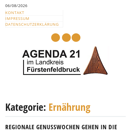
Inhalt
06/08/2026
springen
KONTAKT
IMPRESSUM
DATENSCHUTZERKLÄRUNG
mail
Hauptmenü
Abbrechen
und
Kategorie:
Ernährung
zum
Text
REGIONALE GENUSSWOCHEN GEHEN IN DIE