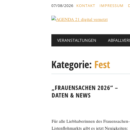
Inhalt
07/08/2026
KONTAKT
IMPRESSUM
springen
Hauptmenü
Abbrechen
VERANSTALTUNGEN
ABFALLVE
und
zum
Text
Kategorie:
Fest
„FRAUENSACHEN 2026“ –
DATEN & NEWS
Für alle Liebhaberinnen des Frauensachen-
Listenflohmarkts gibt es jetzt Neuigkeiten: