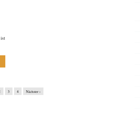
ist
2
3
4
Nächster ›