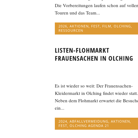
Die Vorbereitungen laufen schon auf volle
Touren und das Team...
2026
,
AKTIONEN
,
FEST
,
FILM
,
OLCHING
,
RESSOURCEN
LISTEN-FLOHMARKT
FRAUENSACHEN IN OLCHING
Es ist wieder so weit: Der Frauensachen-
Kleidermarkt in Olching findet wieder statt.
Neben dem Flohmarkt erwartet die Besuch
ein...
2024
,
ABFALLVERMEIDUNG
,
AKTIONEN
,
FEST
,
OLCHING AGENDA 21