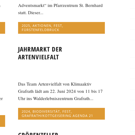
n
Adventsmarkt“ im Pfarrzentrum St. Bernhard
statt. Dieser...
2025
,
AKTIONEN
,
FEST
,
FÜRSTENFELDBRUCK
JAHRMARKT DER
ARTENVIELFALT
Das Team Artenvielfalt von Klimaaktiv
Grafrath lädt am 22. Juni 2024 von 11 bis 17
er
Uhr ins Walderlebniszentrum Grafrath...
2024
,
BIODIVERSITÄT
,
FEST
,
GRAFRATH/KOTTGEISERING AGENDA 21