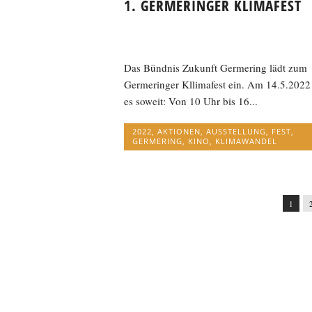
1. GERMERINGER KLIMAFEST
Das Bündnis Zukunft Germering lädt zum
Germeringer Kllimafest ein. Am 14.5.2022 
es soweit: Von 10 Uhr bis 16...
2022
,
AKTIONEN
,
AUSSTELLUNG
,
FEST
,
GERMERING
,
KINO
,
KLIMAWANDEL
1