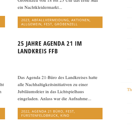
Gröbenzell von 18 bis 23 Uhr das erste Mal
ein Nachtkleidermarkt...
2023
,
ABFALLVERMEIDUNG
,
AKTIONEN
,
ALLGEMEIN
,
FEST
,
GRÖBENZELL
25 JAHRE AGENDA 21 IM
LANDKREIS FFB
Das Agenda 21-Büro des Landkreises hatte
ht
alle Nachhaltigkeitsinitiativen zu einer
Th
h
Jubiläumsfeier in das Lichtspielhaus
eingeladen. Anlass war die Aufnahme...
2022
,
AGENDA 21 BÜRO
,
FEST
,
FÜRSTENFELDBRUCK
,
KINO