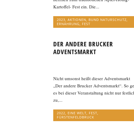
Kartoffel- Fest ein. Die...
2023
,
AKTIONEN
,
BUND NATURSCHUTZ
,
ERNÄHRUNG
,
FEST
DER ANDERE BRUCKER
ADVENTSMARKT
Nicht umsonst heißt dieser Adventsmarkt
„Der andere Brucker Adventsmarkt“. So ge
es bei dieser Veranstaltung nicht nur festlic
zu,...
2022
,
EINE WELT
,
FEST
,
FÜRSTENFELDBRUCK