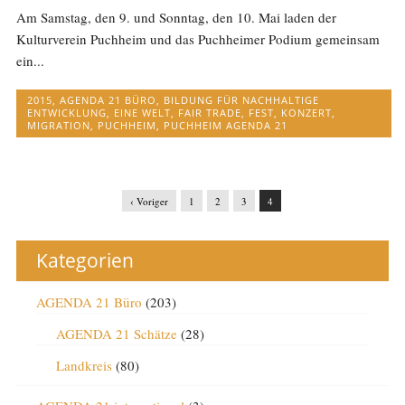
Am Samstag, den 9. und Sonntag, den 10. Mai laden der
Kulturverein Puchheim und das Puchheimer Podium gemeinsam
ein...
2015
,
AGENDA 21 BÜRO
,
BILDUNG FÜR NACHHALTIGE
ENTWICKLUNG
,
EINE WELT
,
FAIR TRADE
,
FEST
,
KONZERT
,
MIGRATION
,
PUCHHEIM
,
PUCHHEIM AGENDA 21
‹ Voriger
1
2
3
4
Kategorien
AGENDA 21 Büro
(203)
AGENDA 21 Schätze
(28)
Landkreis
(80)