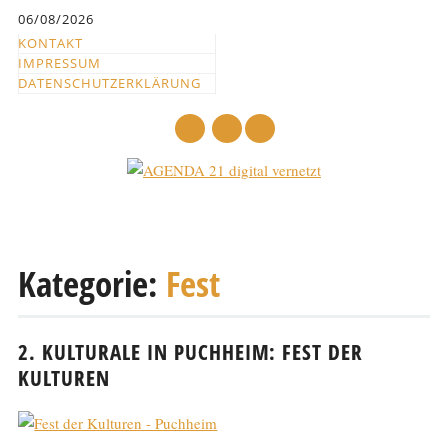
Inhalt
06/08/2026
springen
KONTAKT
IMPRESSUM
DATENSCHUTZERKLÄRUNG
mail
Hauptmenü
Abbrechen
und
Kategorie:
Fest
zum
Text
2. KULTURALE IN PUCHHEIM: FEST DER
KULTUREN