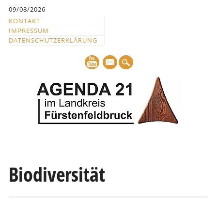
Inhalt
09/08/2026
springen
KONTAKT
IMPRESSUM
DATENSCHUTZERKLÄRUNG
mail
Hauptmenü
Abbrechen
und
Biodiversität
zum
Text