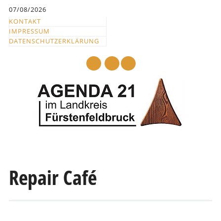
Inhalt
07/08/2026
springen
KONTAKT
IMPRESSUM
DATENSCHUTZERKLÄRUNG
mail
Hauptmenü
Abbrechen
und
Repair Café
zum
Text