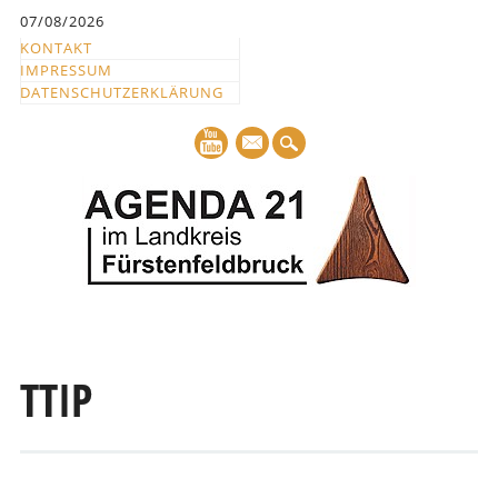
Inhalt
07/08/2026
springen
KONTAKT
IMPRESSUM
DATENSCHUTZERKLÄRUNG
mail
Hauptmenü
Abbrechen
und
TTIP
zum
Text