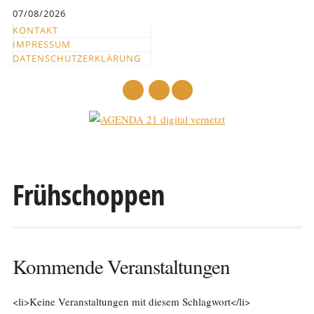
Inhalt
07/08/2026
springen
KONTAKT
IMPRESSUM
DATENSCHUTZERKLÄRUNG
mail
Hauptmenü
Abbrechen
und
Frühschoppen
zum
Text
Kommende Veranstaltungen
<li>Keine Veranstaltungen mit diesem Schlagwort</li>