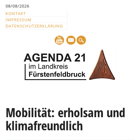
Inhalt
08/08/2026
springen
KONTAKT
IMPRESSUM
DATENSCHUTZERKLÄRUNG
mail
Hauptmenü
Abbrechen
und
Mobilität: erholsam und
zum
klimafreundlich
Text