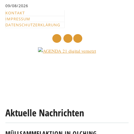
Inhalt
09/08/2026
springen
KONTAKT
IMPRESSUM
DATENSCHUTZERKLÄRUNG
mail
Hauptmenü
Abbrechen
und
zum
Text
Aktuelle Nachrichten
MÜLLSAMMELAKTION IN OLCHING