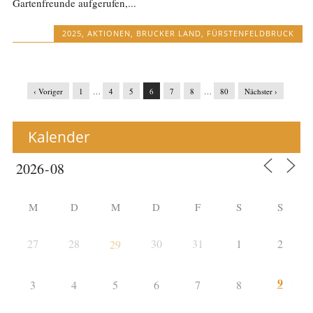
Gartenfreunde aufgerufen,...
2025
,
AKTIONEN
,
BRUCKER LAND
,
FÜRSTENFELDBRUCK
‹ Voriger
1
…
4
5
6
7
8
…
80
Nächster ›
Kalender
M
D
M
D
F
S
S
27
28
30
31
1
2
29
9
3
4
5
6
7
8