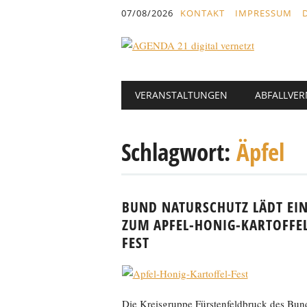
Inhalt
07/08/2026
KONTAKT
IMPRESSUM
springen
Hauptmenü
Abbrechen
VERANSTALTUNGEN
ABFALLVE
und
zum
Text
Schlagwort:
Äpfel
BUND NATURSCHUTZ LÄDT EI
ZUM APFEL-HONIG-KARTOFFEL
FEST
Die Kreisgruppe Fürstenfeldbruck des Bun