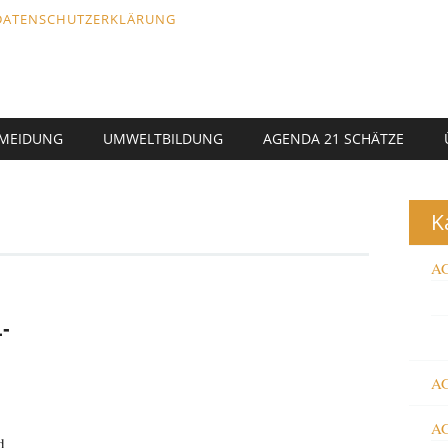
DATENSCHUTZERKLÄRUNG
RMEIDUNG
UMWELTBILDUNG
AGENDA 21 SCHÄTZE
K
AG
N
-
AG
AG
d