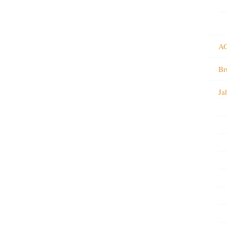
AG
Br
Ja