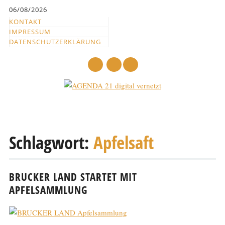
Inhalt
06/08/2026
springen
KONTAKT
IMPRESSUM
DATENSCHUTZERKLÄRUNG
mail
Hauptmenü
Abbrechen
und
Schlagwort:
Apfelsaft
zum
Text
BRUCKER LAND STARTET MIT
APFELSAMMLUNG