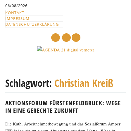
Inhalt
06/08/2026
springen
KONTAKT
IMPRESSUM
DATENSCHUTZERKLÄRUNG
mail
Hauptmenü
Abbrechen
und
Schlagwort:
Christian Kreiß
zum
Text
AKTIONSFORUM FÜRSTENFELDBRUCK: WEGE
IN EINE GERECHTE ZUKUNFT
Die Kath. Arbeitnehmerbewegung und das Sozialforum Amper
FFB laden ein zu einem Aktionstag mit dem Motto „Wege in