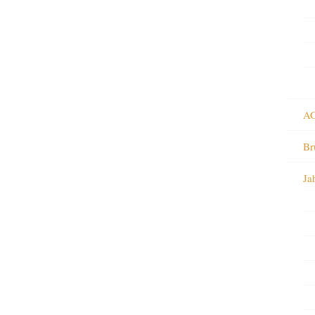
AG
Br
Ja