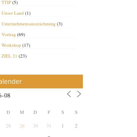
TTIP
(5)
Unser Land
(1)
Unternehmensauszeichnung
(3)
Vortrag
(69)
Workshop
(17)
ZIEL 21
(23)
alender
D
M
D
F
S
S
28
30
31
1
2
29