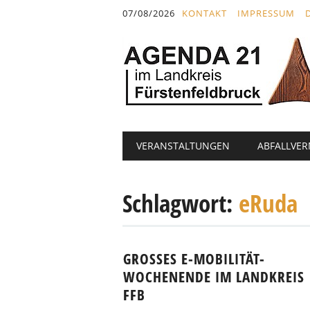
Inhalt
07/08/2026
KONTAKT
IMPRESSUM
springen
Hauptmenü
Abbrechen
VERANSTALTUNGEN
ABFALLVE
und
zum
Text
Schlagwort:
eRuda
GROSSES E-MOBILITÄT-W
OCHENENDE IM LANDKREIS F
FB