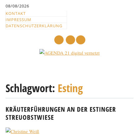
Inhalt
08/08/2026
springen
KONTAKT
IMPRESSUM
DATENSCHUTZERKLÄRUNG
mail
Hauptmenü
Abbrechen
und
Schlagwort:
Esting
zum
Text
KRÄUTERFÜHRUNGEN AN DER ESTINGER
STREUOBSTWIESE