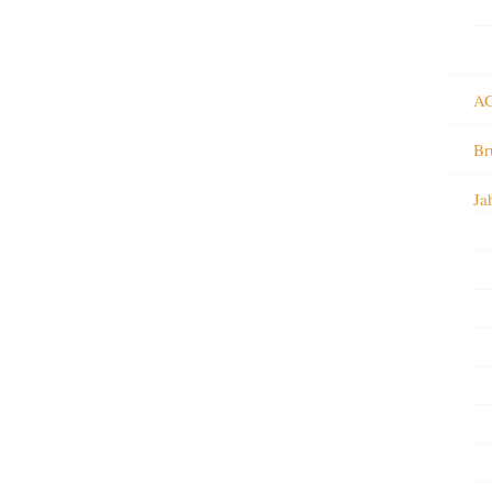
AG
Br
Ja