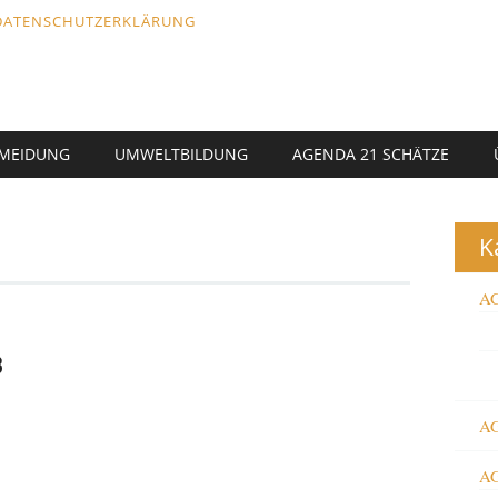
DATENSCHUTZERKLÄRUNG
RMEIDUNG
UMWELTBILDUNG
AGENDA 21 SCHÄTZE
K
AG
B
AG
AG