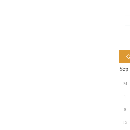
K
M
1
8
15