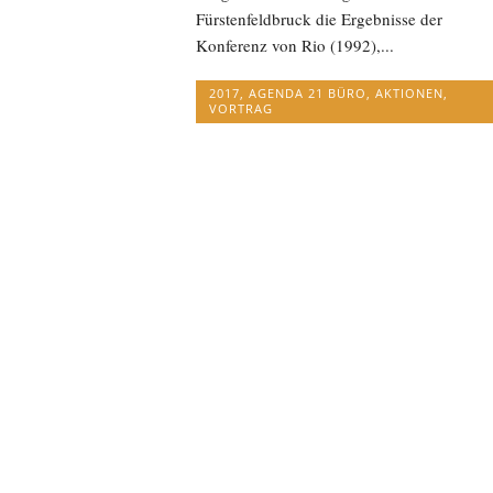
Fürstenfeldbruck die Ergebnisse der
Konferenz von Rio (1992),...
2017
,
AGENDA 21 BÜRO
,
AKTIONEN
,
VORTRAG