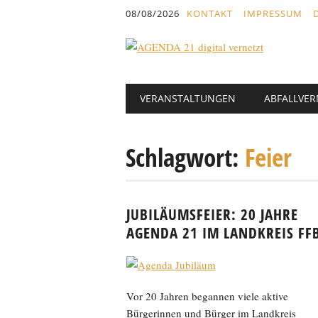
Inhalt
08/08/2026
KONTAKT
IMPRESSUM
springen
Hauptmenü
Abbrechen
VERANSTALTUNGEN
ABFALLVE
und
zum
Text
Schlagwort:
Feier
JUBILÄUMSFEIER: 20 JAHRE
AGENDA 21 IM LANDKREIS FF
Vor 20 Jahren begannen viele aktive
Bürgerinnen und Bürger im Landkreis