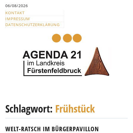
Inhalt
06/08/2026
springen
KONTAKT
IMPRESSUM
DATENSCHUTZERKLÄRUNG
mail
Hauptmenü
Abbrechen
und
Schlagwort:
Frühstück
zum
Text
WELT-RATSCH IM BÜRGERPAVILLON