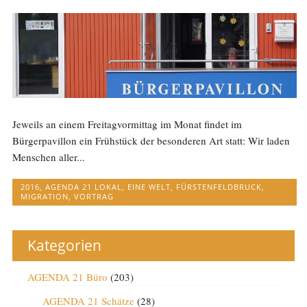
Jeweils an einem Freitagvormittag im Monat findet im
Bürgerpavillon ein Frühstück der besonderen Art statt: Wir laden
Menschen aller...
2016
,
AGENDA 21 LOKAL
,
EINE WELT
,
FÜRSTENFELDBRUCK
,
MIGRATION
,
VORTRAG
Kategorien
AGENDA 21 Büro
(203)
AGENDA 21 Schätze
(28)