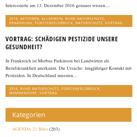
Interessierte am 13. Dezember 2016 genauer wissen....
2016
,
AKTIONEN
,
ALLGEMEIN
,
BUND NATURSCHUTZ
,
ERNÄHRUNG
,
FÜRSTENFELDBRUCK
,
NATURSCHUTZ
,
VORTRAG
VORTRAG: SCHÄDIGEN PESTIZIDE UNSERE
GESUNDHEIT?
In Frankreich ist Morbus Parkinson bei Landwirten als
Berufskrankheit anerkannt. Die Ursache: langjähriger Kontakt mit
Pestiziden. In Deutschland mussten...
2016
,
BUND NATURSCHUTZ
,
FÜRSTENFELDBRUCK
,
MAMMENDORF
,
VORTRAG
Kategorien
AGENDA 21 Büro
(203)