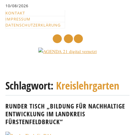
Inhalt
10/08/2026
springen
KONTAKT
IMPRESSUM
DATENSCHUTZERKLÄRUNG
mail
Hauptmenü
Abbrechen
und
Schlagwort:
Kreislehrgarten
zum
Text
RUNDER TISCH „BILDUNG FÜR NACHHALTIGE
ENTWICKLUNG IM LANDKREIS
FÜRSTENFELDBRUCK“