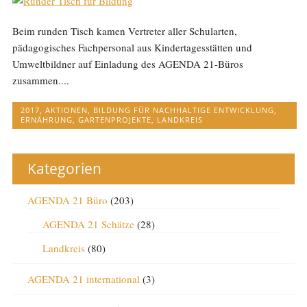
Beim runden Tisch kamen Vertreter aller Schularten,
pädagogisches Fachpersonal aus Kindertagesstätten und
Umweltbildner auf Einladung des AGENDA 21-Büros
zusammen....
2017
,
AKTIONEN
,
BILDUNG FÜR NACHHALTIGE ENTWICKLUNG
,
ERNÄHRUNG
,
GARTENPROJEKTE
,
LANDKREIS
Kategorien
AGENDA 21 Büro
(203)
AGENDA 21 Schätze
(28)
Landkreis
(80)
AGENDA 21 international
(3)