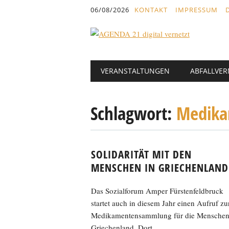
Inhalt
06/08/2026
KONTAKT
IMPRESSUM
springen
Hauptmenü
Abbrechen
VERANSTALTUNGEN
ABFALLVE
und
zum
Text
Schlagwort:
Medik
SOLIDARITÄT MIT DEN
MENSCHEN IN GRIECHENLAND
Das Sozialforum Amper Fürstenfeldbruck
startet auch in diesem Jahr einen Aufruf zu
Medikamentensammlung für die Menschen
Griechenland. Dort...