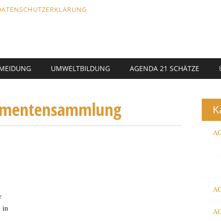
DATENSCHUTZERKLÄRUNG
RMEIDUNG
UMWELTBILDUNG
AGENDA 21 SCHÄTZE
amentensammlung
K
AG
AG
r
 in
AG