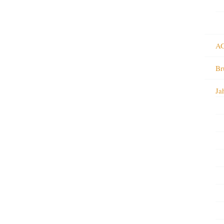
AG
Br
Ja