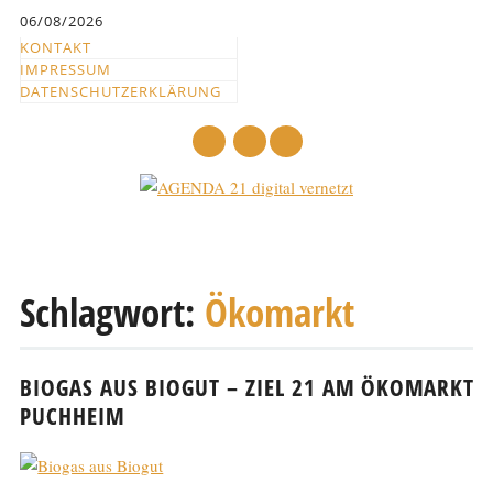
Inhalt
06/08/2026
springen
KONTAKT
IMPRESSUM
DATENSCHUTZERKLÄRUNG
mail
Hauptmenü
Abbrechen
und
Schlagwort:
Ökomarkt
zum
Text
BIOGAS AUS BIOGUT – ZIEL 21 AM ÖKOMARKT
PUCHHEIM