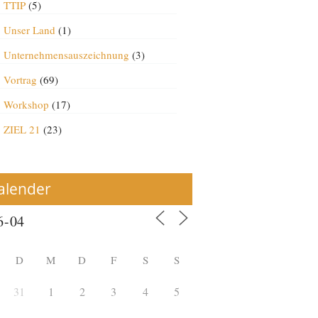
TTIP
(5)
Unser Land
(1)
Unternehmensauszeichnung
(3)
Vortrag
(69)
Workshop
(17)
ZIEL 21
(23)
alender
D
M
D
F
S
S
31
1
2
3
4
5