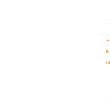
AG
Br
Ja