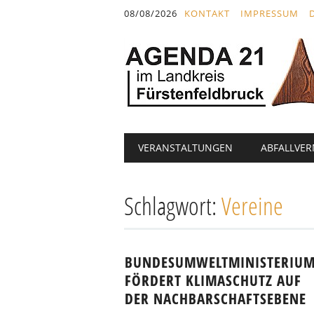
Inhalt
08/08/2026
KONTAKT
IMPRESSUM
springen
Hauptmenü
Abbrechen
VERANSTALTUNGEN
ABFALLVE
und
zum
Text
Schlagwort:
Vereine
BUNDESUMWELTMINISTERIU
FÖRDERT KLIMASCHUTZ AUF
DER NACHBARSCHAFTSEBENE