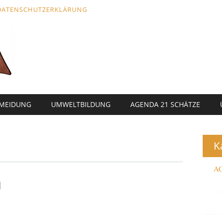
DATENSCHUTZERKLÄRUNG
RMEIDUNG
UMWELTBILDUNG
AGENDA 21 SCHÄTZE
K
AG
M