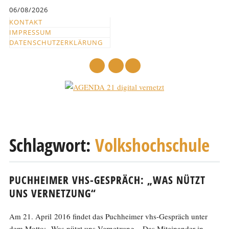
Inhalt
06/08/2026
springen
KONTAKT
IMPRESSUM
DATENSCHUTZERKLÄRUNG
mail
Hauptmenü
Abbrechen
und
Schlagwort:
Volkshochschule
zum
Text
PUCHHEIMER VHS-GESPRÄCH: „WAS NÜTZT
UNS VERNETZUNG“
Am 21. April 2016 findet das Puchheimer vhs-Gespräch unter
dem Motto: „Was nützt uns Vernetzung – Das Miteinander in