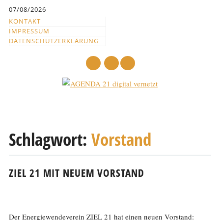
Inhalt
07/08/2026
springen
KONTAKT
IMPRESSUM
DATENSCHUTZERKLÄRUNG
mail
Hauptmenü
Abbrechen
und
Schlagwort:
Vorstand
zum
Text
ZIEL 21 MIT NEUEM VORSTAND
Der Energiewendeverein ZIEL 21 hat einen neuen Vorstand: