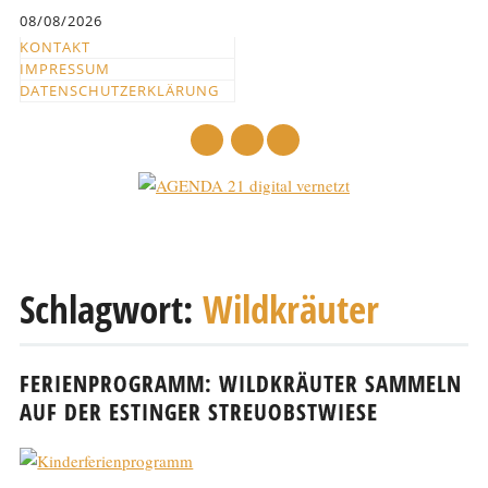
Inhalt
08/08/2026
springen
KONTAKT
IMPRESSUM
DATENSCHUTZERKLÄRUNG
mail
Hauptmenü
Abbrechen
und
Schlagwort:
Wildkräuter
zum
Text
FERIENPROGRAMM: WILDKRÄUTER SAMMELN
AUF DER ESTINGER STREUOBSTWIESE