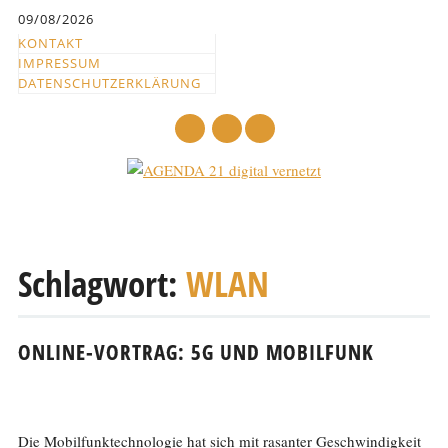
Inhalt
09/08/2026
springen
KONTAKT
IMPRESSUM
DATENSCHUTZERKLÄRUNG
mail
Hauptmenü
Abbrechen
und
Schlagwort:
WLAN
zum
Text
ONLINE-VORTRAG: 5G UND MOBILFUNK
Die Mobilfunktechnologie hat sich mit rasanter Geschwindigkeit